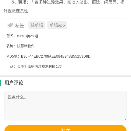
5、转场：
内置多种过渡效果，如淡入淡出、擦除、闪黑等，提
升视觉连贯性
标签：
炫剪辑
剪辑app
包名：com.txjqzs.xjj
名称：炫剪辑软件
MD5值：B36F44EBC2709AEE084B248B55253D8D
厂商：长沙千泽盛信息技术有限公司
用户评论