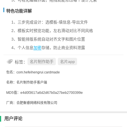
3、可视化编辑界面，拖拽就能修改每个设计元素
特色功能详解
1、三步完成设计：选模板-填信息-导出文件
2、模板实时预览功能，左右滑动对比不同风格
3、智能排版系统自动对齐文字和图片位置
4、个人信息
加密
存储，防止商业资料泄露
标签：
名片制作助手
名片app
包名：com.hefeihengrui.cardmade
名称：名片制作助手客户端
MD5值：e4d0f3617a6d2d67b0a27beb2700399e
厂商：合肥衡睿网络科技有限公司
用户评论