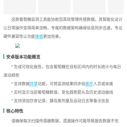
这款葡萄糖监测工具能协助您高效管理传感数据。其智能化设计
让日常操作变得简单流畅，专属的数据架构确保信息同步迅速，专业
硬件兼容性让功能
体验
更加完善。
安卓版本功能概览
* 生成可视化报告，包含葡萄糖在目标区间内的时长统计与每日
波动趋势
* 支持数据
共享
功能，可将监测结果同步给
医疗
人员或亲属
* 实时显示当前葡萄糖数值、变化趋势箭头及历史波动曲线
* 支持添加饮食记录、胰岛素剂量及运动日志等备注信息
核心特性
请确保每次扫描传感器数据，遗漏操作可能导致报告数据不完