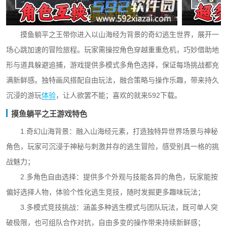
摸鱼躺平之王带你进入以山海经为背景的奇幻逃生世界，展开一
场心跳加速的冒险旅程。玩家需操控角色穿越重重危机，巧妙借助地
形与道具躲避追捕，游戏提供多模式多角色选择，保证每场挑战都充
满新鲜感。独特画风搭配自由玩法，融合策略与操作乐趣，带来持久
沉浸的游玩
体验
，让人欲罢不能；喜欢的就来592下载。
摸鱼躺平之王游戏特色
1.奇幻山海背景：融入山海经元素，打造独特异世界场景与神秘
角色，玩家可沉浸于神秘与刺激并存的逃生冒险，感受别具一格的挑
战魅力；
2.多角色自由选择：提供多个外观与技能各异的角色，玩家能按
偏好选择人物，体验个性化逃生竞技，随时发掘更多趣味玩法；
3.多模式竞技挑战：涵盖多种逃生模式与团队玩法，既可单人突
破极限，也可组队合作对抗，自由多变的操作带来持续新鲜感；