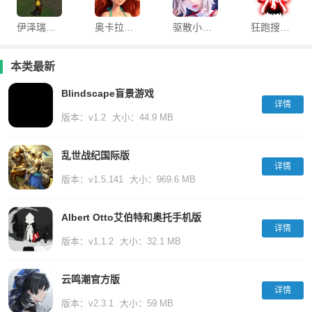
伊泽瑞尔模拟器汉化版
奥卡拉逃生
驱散小恶魔果盘游戏
狂跑搜索游戏
本类最新
Blindscape盲景游戏
详情
版本：v1.2
大小：44.9 MB
乱世战纪国际版
详情
版本：v1.5.141
大小：969.6 MB
Albert Otto艾伯特和奥托手机版
详情
版本：v1.1.2
大小：32.1 MB
云鸣潮官方版
详情
版本：v2.3.1
大小：59 MB