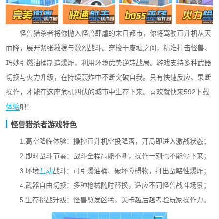
怪兽猎杀者将你抛入怪兽肆虐的末日都市，你将驾驶直升机从天
而降，展开紧张救援与激烈战斗。穿梭于废墟之间，精准打击怪兽、
巧妙引燃油桶制造爆炸，利用环境优势逆转战局。游戏支持多种武器
切换与火力升级，在持续轰炸中不断突破自我。只有快速反应、果断
操作，才能在这座危机四伏的城市中生存下来。喜欢就快来592下载
体验
吧！
怪兽猎杀者游戏特色
1.高空降临体验：操控直升机空投降落，开局即进入激战状态；
2.即时战斗节奏：战斗全程高能不断，操作一刻也不能停下来；
3.环境
互动
战斗：可引爆油桶、破坏障碍物，打出战略性爆炸；
4.武器自由切换：多种枪械随时替换，适应不同怪兽战斗场景；
5.生存挑战升级：怪兽愈发凶猛，关卡越后越考验玩家操作力。