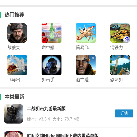
热门推荐
战狼突击最新版
命中瓶射击官方版
简易飞机游戏
钢铁力量最新版本
飞马出租车模拟器
狙击手火柴人游戏
逃亡遥远殖民地手机版
恐龙狙击狩猎小游戏
本类最新
二战狙击九游最新版
详情
版本：v3.3.4
大小：78.7 MB
胜利女神Nikke国际服下载内置菜单版