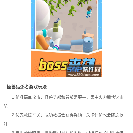
怪兽猎杀者游戏玩法
1.瞄准弱点攻击：怪兽头部和背部是要害，集中火力能快速击
杀；
2.优先救援平民：成功救援会获得奖励，关卡评价也会随之提
升；
3.善用油桶陷阱：把怪兽引到油桶附近，引爆造成范围性重伤