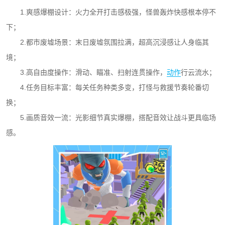
1.爽感爆棚设计：火力全开打击感极强，怪兽轰炸快感根本停不
下；
2.都市废墟场景：末日废墟氛围拉满，超高沉浸感让人身临其
境；
3.高自由度操作：滑动、瞄准、扫射连贯操作，
动作
行云流水；
4.任务目标丰富：每关任务种类多变，打怪与救援节奏轮番切
换；
5.画质音效一流：光影细节真实爆棚，搭配音效让战斗更具临场
感。