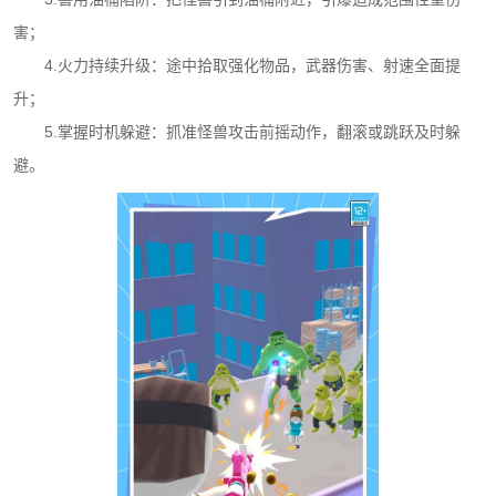
害；
4.火力持续升级：途中拾取强化物品，武器伤害、射速全面提
升；
5.掌握时机躲避：抓准怪兽攻击前摇动作，翻滚或跳跃及时躲
避。