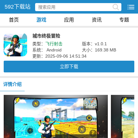
592下载站
首页
游戏
应用
资讯
专题
城市终极冒险
类型：
飞行射击
版本：v1.0.1
系统： Android
大小：169.38 MB
更新：2025-09-06 14:51:34
立即下载
详情介绍