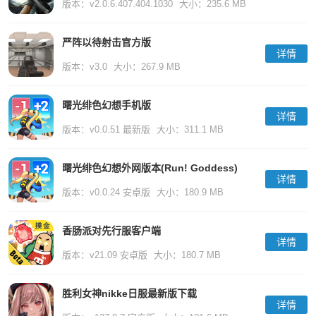
版本：v2.0.6.407.404.1030
大小：235.6 MB
严阵以待射击官方版
详情
版本：v3.0
大小：267.9 MB
曙光绯色幻想手机版
详情
版本：v0.0.51 最新版
大小：311.1 MB
曙光绯色幻想外网版本(Run! Goddess)
详情
版本：v0.0.24 安卓版
大小：180.9 MB
香肠派对先行服客户端
详情
版本：v21.09 安卓版
大小：180.7 MB
胜利女神nikke日服最新版下载
详情