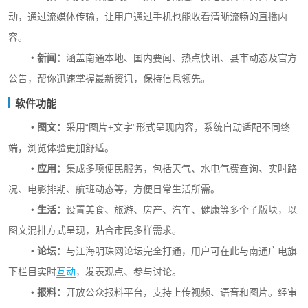
动，通过流媒体传输，让用户通过手机也能收看清晰流畅的直播内
容。
・新闻：
涵盖南通本地、国内要闻、热点快讯、县市动态及官方
公告，帮你迅速掌握最新资讯，保持信息领先。
软件功能
・图文：
采用“图片+文字”形式呈现内容，系统自动适配不同终
端，浏览体验更加舒适。
・应用：
集成多项便民服务，包括天气、水电气费查询、实时路
况、电影排期、航班动态等，方便日常生活所需。
・生活：
设置美食、旅游、房产、汽车、健康等多个子版块，以
图文混排方式呈现，贴合市民多样需求。
・论坛：
与江海明珠网论坛完全打通，用户可在此与南通广电旗
下栏目实时
互动
，发表观点、参与讨论。
・报料：
开放公众报料平台，支持上传视频、语音和图片。经审