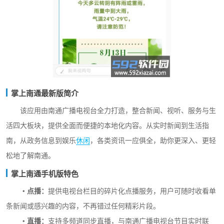
掌上南通最新版简介
该应用由南通广播电视台全力打造，整合新闻、视听、服务与生
活四大板块，提供全面而便捷的本地化内容。从实时新闻到生活指
南，从政务信息到娱乐
休闲
，各类资讯一应俱全，助你更深入、更轻
松地了解南通。
掌上南通手机版特色
・点播：
提供电视台栏目的碎片化点播服务，用户可随时收看单
条新闻或感兴趣的内容，不再错过任何精彩片段。
・直播：
支持多频道同步直播，与南通广播电视台节目实时联