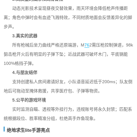
动态光影技术呈现昼夜交替效果，雨天环境会降低枪声传播距
离；角色中弹时会有血迹飞溅特效，不同材质地面会反馈差异化的脚
步声。
3.真实的武器
所有枪械后坐力曲线严格还原端游，M
76
2需压枪控制弹道，98k
狙击枪开火后有明显的子弹下坠；近战武器可破坏木门，平底锅能
100%格挡子弹。
4.与朋友结伴
支持创建私人房间邀请好友，小队语音延迟低于200ms；队友倒
地后可拖动至掩体救援，共享医疗包、子弹等物资。
5.公平的游戏环境
实时监测自瞄、透视等外挂行为，违规账号将永久封禁；匹配系
统根据段位、胜率精准分组，杜绝高手炸鱼现象。
绝地求生lite手游亮点