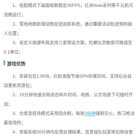
1、低配模式下画面帧数稳定30FPS，红米Note系列等千元机可
流畅运行；
2、雪地地图新增动物足迹追踪系统，通过麋鹿活动轨迹预判敌
人位置；
3、自定义按键布局支持三套预设方案，陀螺仪灵敏度可微调至
0.1单位；
游戏优势
1、安装包仅1.8GB，比标准版节省60%存储空间，支持后台自
动更新资源包；
2、10分钟快速对局适合碎片时间，地铁、公交场景下可随时开
战；
3、仓库竞技场模式采用回合制，每局
3分钟
强制交火，练习枪法
最佳场所；
4、举报系统30分钟内反馈处理结果，恶意组队玩家将扣除信誉