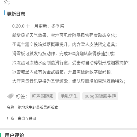
分；
更新日志
0.20.0 十一月更新：冬季祭
新增极光天气效果，雪地可见度随暴风雪强度动态变化；
圣诞主题空投箱掉落概率提升，内含雪人皮肤限定道具；
滑雪板可触发特技动作，完成360度翻转获得移速加成；
冷冻蛋可冻结水面制造滑行道，受击时自动碎裂形成烟雾掩护；
冰雪城堡内藏有黄金武器箱，开启需破解数字密码锁；
大厅背景音乐更换为圣诞颂歌，组队界面增加雪球互动特效；
标签：
吃鸡国际服
地铁逃生
pubg国际服手游
名称：绝地求生轻量版最新版本
厂商：来自互联网
用户评论