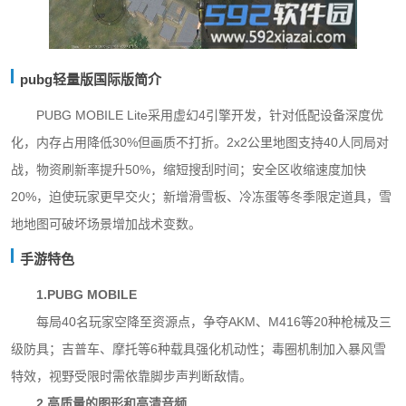
pubg轻量版国际版简介
PUBG MOBILE Lite采用虚幻4引擎开发，针对低配设备深度优
化，内存占用降低30%但画质不打折。2x2公里地图支持40人同局对
战，物资刷新率提升50%，缩短搜刮时间；安全区收缩速度加快
20%，迫使玩家更早交火；新增滑雪板、冷冻蛋等冬季限定道具，雪
地地图可破坏场景增加战术变数。
手游特色
1.PUBG MOBILE
每局40名玩家空降至资源点，争夺AKM、M416等20种枪械及三
级防具；吉普车、摩托等6种载具强化机动性；毒圈机制加入暴风雪
特效，视野受限时需依靠脚步声判断敌情。
2.高质量的图形和高清音频