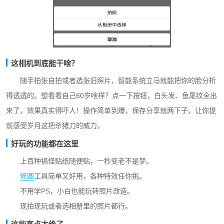
这相机到底能干啥？
随手拍张自拍或者选张旧照片，智能系统立马就能把你的脸分析
得透透的。想看看自己60岁啥样？点一下按钮，白头发、鱼尾纹全出
来了，效果真实得吓人！操作简单到爆，保存分享就两下子，让你提
前感受岁月这把杀猪刀的威力。
好玩的功能都在这里
上百种搞怪贴纸随便贴，一秒变老不是梦。
修图
工具简单又好用，各种特效任你挑。
不用学PS，小白也能玩转照片改造。
现拍现玩或者选相册里的照片都行。