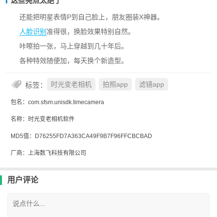
这些亮点太绝了
还能把明星表情P到自己脸上，朋友圈装X神器。
人脸识别
准得很，换脸效果特别自然。
咔嚓拍一张，马上穿越到几十年后。
各种特效随便加，每天换个新造型。
标签：
时光变老相机
拍照app
滤镜app
包名：com.sfsm.unisdk.timecamera
名称：时光变老相机软件
MD5值：D76255FD7A363CA49F9B7F96FFCBCBAD
厂商：上海数飞科技有限公司
用户评论