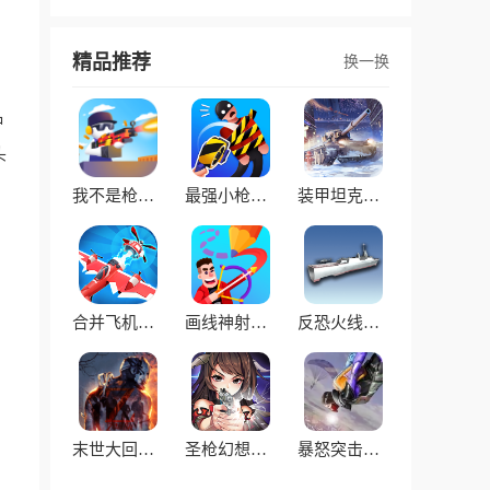
精品推荐
换一换
种
头
我不是枪王最新版
最强小枪手最新版
装甲坦克战争模拟器
合并飞机空中竞赛游戏
画线神射手安卓版
反恐火线射击游戏最新版
末世大回炉手游
圣枪幻想官方版手游
暴怒突击战手机版