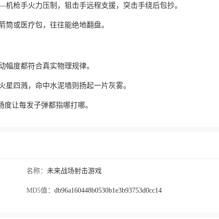
——机枪手火力压制，狙击手远程支援，突击手绕后包抄。
箭筒或医疗包，往往能绝地翻盘。
动幅度都符合真实物理规律。
板火星四溅，命中水泥墙则扬起一片灰雾。
流畅度让每发子弹都指哪打哪。
名称：
未来战场射击游戏
MD5值：
db96a160448b0530b1e3b93753d0cc14