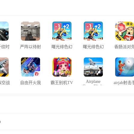
千纹时
严阵以待射
曙光绯色幻
曙光绯色幻
香肠派对
游戏
击官方版
想手机版
想外网版本
行服客户
(Run!
Goddess)
Airplane
拟空战
自由开火我
霸王别机TV
airjab射击
Game Flight
戏
要活下去安
版安卓电视
机版
Simulator手
ghters
装器
版app下载
o)
游
)