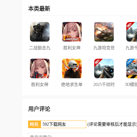
本类最新
二战狙击九
胜利女神
九游坦克世
九游
游最新版
Nikke国际
界闪击战游
空
服下载内置
戏
菜单版
胜利女神
绝地求生单
2025千纹时
3D模
nikke日服最
机版轻量版
空手游
游
(AirFi
新版下载
2025手机版
Pr
用户评论
(评论需要审核后才能显示