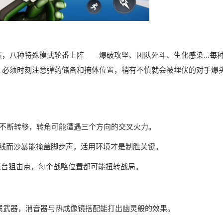
，八种特殊模式轮番上阵——爆破攻坚、团队死斗、生化感染...每
？必须时刻注意弹药储备和掩体位置，稍有不慎就会被埋伏的对手爆
家不断转移，转角可能遭遇三个方向的交叉火力。
视线而沙暴能掩盖脚步声，活用环境才是制胜关键。
到天台狙击点，每个战略位置都可能扭转战局。
专属武器，消音器与热成像镜搭配能打出幽灵般的效果。