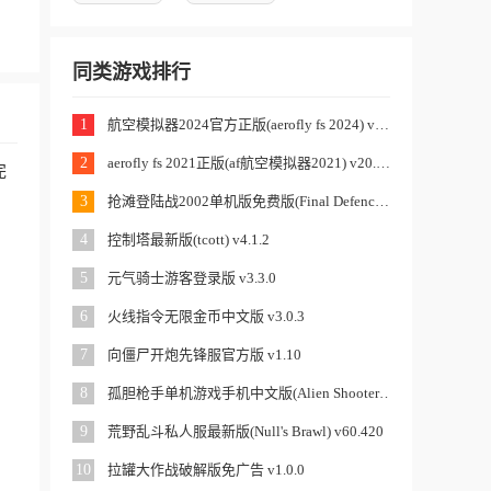
同类游戏排行
1
航空模拟器2024官方正版(aerofly fs 2024) v20.22.09.11
2
aerofly fs 2021正版(af航空模拟器2021) v20.21.19
完
3
抢滩登陆战2002单机版免费版(Final Defence) v1.1.1
4
控制塔最新版(tcott) v4.1.2
5
元气骑士游客登录版 v3.3.0
6
火线指令无限金币中文版 v3.0.3
7
向僵尸开炮先锋服官方版 v1.10
8
孤胆枪手单机游戏手机中文版(Alien Shooter) v1.2.5
9
荒野乱斗私人服最新版(Null's Brawl) v60.420
10
拉罐大作战破解版免广告 v1.0.0