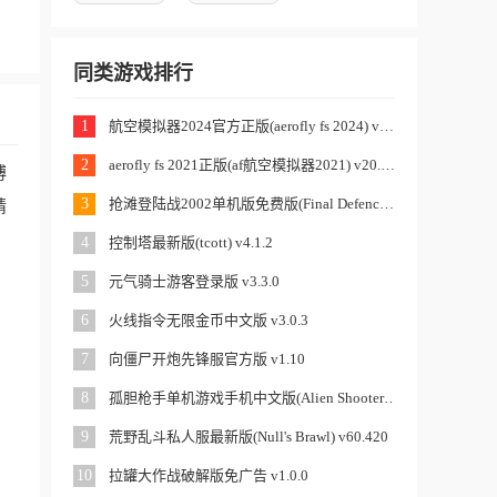
同类游戏排行
1
航空模拟器2024官方正版(aerofly fs 2024) v20.22.09.11
2
aerofly fs 2021正版(af航空模拟器2021) v20.21.19
搏
3
抢滩登陆战2002单机版免费版(Final Defence) v1.1.1
精
4
控制塔最新版(tcott) v4.1.2
5
元气骑士游客登录版 v3.3.0
6
火线指令无限金币中文版 v3.0.3
7
向僵尸开炮先锋服官方版 v1.10
8
孤胆枪手单机游戏手机中文版(Alien Shooter) v1.2.5
9
荒野乱斗私人服最新版(Null's Brawl) v60.420
10
拉罐大作战破解版免广告 v1.0.0