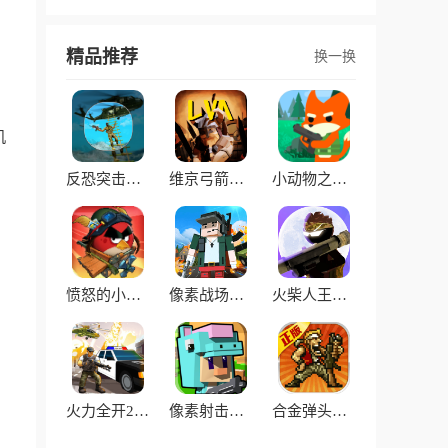
精品推荐
换一换
机
反恐突击精英团队手游
维京弓箭手游戏
小动物之星官方正版
愤怒的小鸟王牌战机手游
像素战场冲突战争手机版
火柴人王者狙击官方版
火力全开2正版
像素射击僵尸战场
合金弹头反击