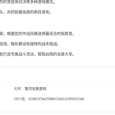
烈的竞技场对决等多种游戏模式。
队，共同抵御虫族的疯狂进攻。
天赋，根据您的作战风格选择最适合的指挥官。
战场，每处都设有独特的战术挑战。
搭配打造专属战斗流派，智取凶残的虫族大军。
名称：
银河虫族游戏
MD5值：
ff2d0337bd3598d15fdd11199565234d