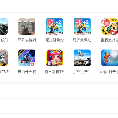
千纹时
严阵以待射
曙光绯色幻
曙光绯色幻
香肠派对
游戏
击官方版
想手机版
想外网版本
行服客户
(Run!
Goddess)
Airplane
拟空战
自由开火我
霸王别机TV
airjab射击
Game Flight
戏
要活下去安
版安卓电视
机版
Simulator手
ghters
装器
版app下载
o)
游
)