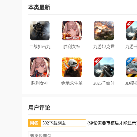
本类最新
二战狙击九
胜利女神
九游坦克世
九游
游最新版
Nikke国际
界闪击战游
空
服下载内置
戏
菜单版
胜利女神
绝地求生单
2025千纹时
3D模
nikke日服最
机版轻量版
空手游
游
(AirFi
新版下载
2025手机版
Pr
用户评论
(评论需要审核后才能显示