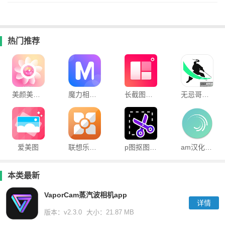
热门推荐
美颜美人相机app
魔力相册官方版app
长截图拼图软件
无忌哥哥水印王app
爱美图
联想乐桌面官方版
p图抠图大师软件
am汉化版凌风视频编辑器
本类最新
VaporCam蒸汽波相机app
详情
版本：v2.3.0
大小：21.87 MB