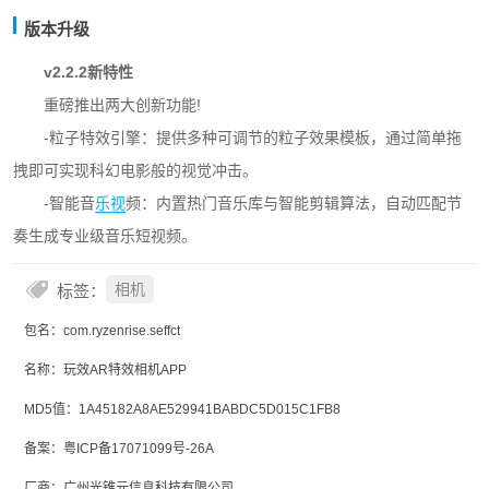
版本升级
v2.2.2新特性
重磅推出两大创新功能!
-粒子特效引擎：提供多种可调节的粒子效果模板，通过简单拖
拽即可实现科幻电影般的视觉冲击。
-智能音
乐视
频：内置热门音乐库与智能剪辑算法，自动匹配节
奏生成专业级音乐短视频。
标签：
相机
包名：com.ryzenrise.seffct
名称：玩效AR特效相机APP
MD5值：1A45182A8AE529941BABDC5D015C1FB8
备案：粤ICP备17071099号-26A
厂商：广州光锥元信息科技有限公司