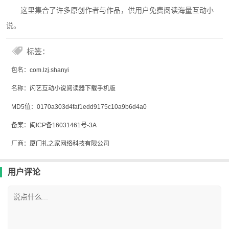
这里集合了许多原创作者与作品，供用户免费阅读海量互动小
说。
标签：
包名：com.lzj.shanyi
名称：闪艺互动小说阅读器下载手机版
MD5值：0170a303d4faf1edd9175c10a9b6d4a0
备案：闽ICP备16031461号-3A
厂商：厦门礼之家网络科技有限公司
用户评论