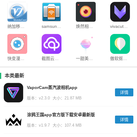
纳加移动拍客安卓版
samsung smart camera
焕然相机app
vivacut剪辑软件
快变漫画相机app
截图云安卓免费版
一甜美颜相机app最新版
傲软抠图无限版
本类最新
VaporCam蒸汽波相机app
详情
版本：v2.3.0
大小：21.87 MB
涂鸦王国app官方版下载安卓最新版
详情
版本：v1.9.7
大小：107.4 MB